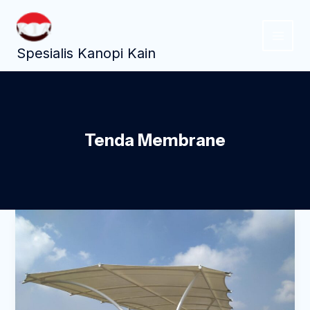
Lewati
ke
konten
Spesialis Kanopi Kain
Tenda Membrane
Tenda
Membrane
Jakarta
Selatan